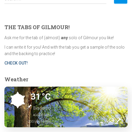
e
a
r
c
THE TABS OF GILMOUR!
h
f
Ask me for the tab of (almost)
any
solo of Gilmour you like!
o
I can write it for you! And with the tab you get a sample of the solo
r
and the backing to practice!
:
CHECK OUT!
Weather
31
°C
Bergamo
AGGIORNATO
OGGI ALLE 07:59