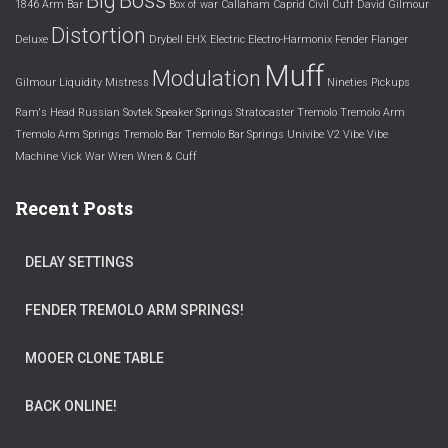
Big
Boss
1846
Arm
Bar
Box of war
Callaham
Caprid
Civil
Cuff
David Gilmour
Distortion
Deluxe
Drybell
EHX
Electric
Electro-Harmonix
Fender
Flanger
Muff
Modulation
Gilmour
Liquidity
Mistress
Nineties
Pickups
Ram's Head
Russian
Sovtek
Speaker
Springs
Stratocaster
Tremolo
Tremolo Arm
Tremolo Arm Springs
Tremolo Bar
Tremolo Bar Springs
Univibe
V2
Vibe
Vibe
Machine
Vick
War
Wren
Wren & Cuff
Recent Posts
DELAY SETTINGS
FENDER TREMOLO ARM SPRINGS!
MOOER CLONE TABLE
BACK ONLINE!