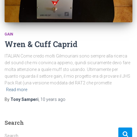
GAIN
Wren & Cuff Caprid
ITALIAN Come credo molti Gilmouriani sono sempre alla ricerca
del sound che mi convinca appieno, quindi sicuramente devo fare
molta attenzione a quale muff sto usando. Ultimamente per
quanto riguarda il settore gain, il mio progetto era di provare il JHS
Pack Rat (una versione moddata del RAT2 che promette
Read more
By
Tony Samperi
,
10 years
ago
Search
S
Search …