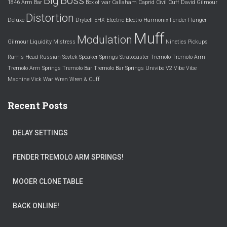
Big
Boss
1846
Arm
Bar
Box of war
Callaham
Caprid
Civil
Cuff
David Gilmour
Distortion
Deluxe
Drybell
EHX
Electric
Electro-Harmonix
Fender
Flanger
Muff
Modulation
Gilmour
Liquidity
Mistress
Nineties
Pickups
Ram's Head
Russian
Sovtek
Speaker
Springs
Stratocaster
Tremolo
Tremolo Arm
Tremolo Arm Springs
Tremolo Bar
Tremolo Bar Springs
Univibe
V2
Vibe
Vibe
Machine
Vick
War
Wren
Wren & Cuff
Recent Posts
DELAY SETTINGS
FENDER TREMOLO ARM SPRINGS!
MOOER CLONE TABLE
BACK ONLINE!