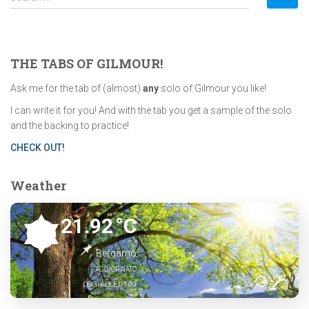
e
a
r
c
THE TABS OF GILMOUR!
h
f
Ask me for the tab of (almost)
any
solo of Gilmour you like!
o
I can write it for you! And with the tab you get a sample of the solo
r
and the backing to practice!
:
CHECK OUT!
Weather
21.92
°C
Bergamo
AGGIORNATO
OGGI ALLE 01:09