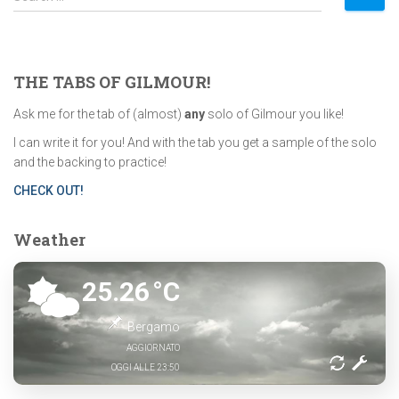
e
a
r
c
THE TABS OF GILMOUR!
h
f
Ask me for the tab of (almost)
any
solo of Gilmour you like!
o
I can write it for you! And with the tab you get a sample of the solo
r
and the backing to practice!
:
CHECK OUT!
Weather
25.26
°C
Bergamo
AGGIORNATO
OGGI ALLE 23:50