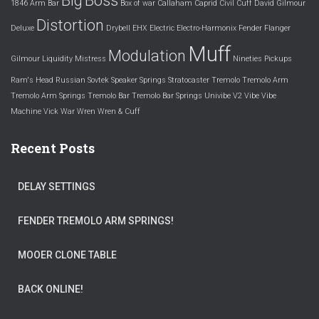
Big
Boss
1846
Arm
Bar
Box of war
Callaham
Caprid
Civil
Cuff
David Gilmour
Distortion
Deluxe
Drybell
EHX
Electric
Electro-Harmonix
Fender
Flanger
Muff
Modulation
Gilmour
Liquidity
Mistress
Nineties
Pickups
Ram's Head
Russian
Sovtek
Speaker
Springs
Stratocaster
Tremolo
Tremolo Arm
Tremolo Arm Springs
Tremolo Bar
Tremolo Bar Springs
Univibe
V2
Vibe
Vibe
Machine
Vick
War
Wren
Wren & Cuff
Recent Posts
DELAY SETTINGS
FENDER TREMOLO ARM SPRINGS!
MOOER CLONE TABLE
BACK ONLINE!